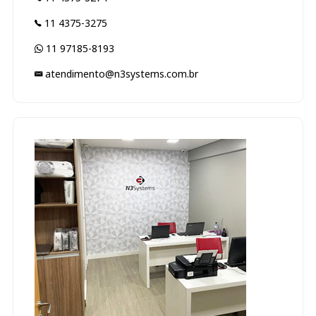
11 4375-3275
11 97185-8193
atendimento@n3systems.com.br