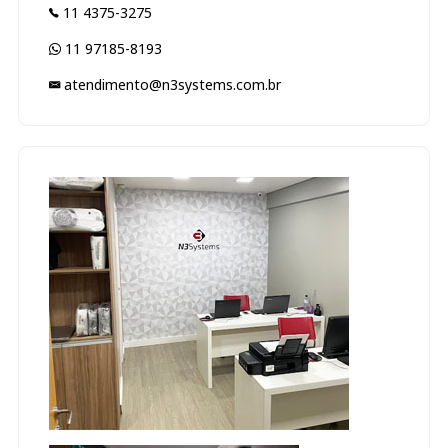
11 4375-3275
11 97185-8193
atendimento@n3systems.com.br