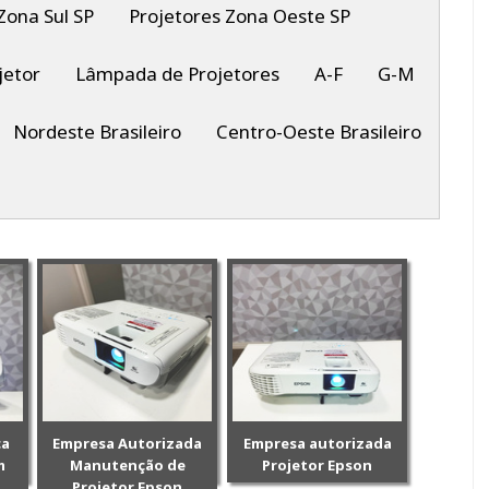
Zona Sul SP
Projetores Zona Oeste SP
jetor
Lâmpada de Projetores
A-F
G-M
Nordeste Brasileiro
Centro-Oeste Brasileiro
ca
Empresa Autorizada
Empresa autorizada
m
Manutenção de
Projetor Epson
Projetor Epson