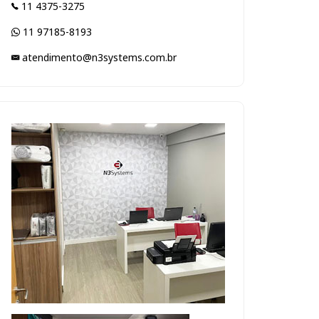
11 4375-3275
11 97185-8193
atendimento@n3systems.com.br