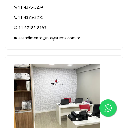
11 4375-3274
11 4375-3275
11 97185-8193
atendimento@n3systems.com.br