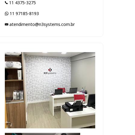
11 4375-3275
11 97185-8193
atendimento@n3systems.com.br