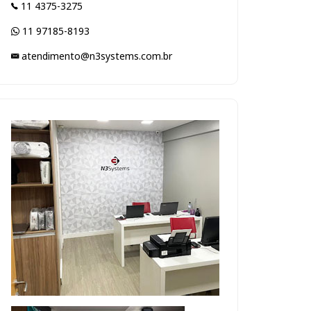
11 4375-3275
11 97185-8193
atendimento@n3systems.com.br