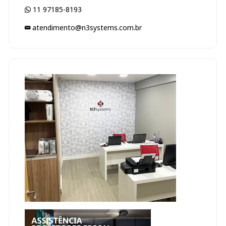
11 97185-8193
atendimento@n3systems.com.br